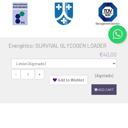
Energético: SURVIVAL GLYCOGEN LOADER
€
40,00
Be the first one to know
Enter your email and we will notify you of promotions and
new products:
-
+
(Agotado)
Add to Wishlist
ADD CART
Subscribe
Shipping
Terms of purchase
Contact