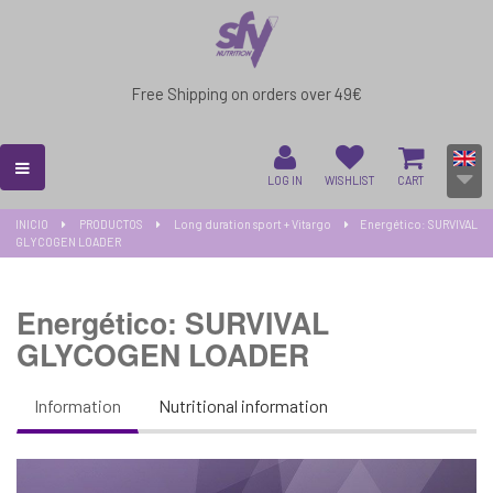
Free Shipping on orders over 49€
LOG IN
WISHLIST
CART
INICIO
PRODUCTOS
Long duration sport + Vitargo
Energético: SURVIVAL
GLYCOGEN LOADER
Energético: SURVIVAL
GLYCOGEN LOADER
Information
Nutritional information