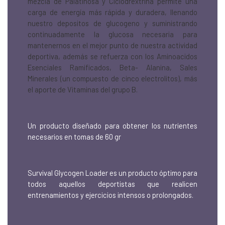
mezcla de Palatinosa y Ciclodrextrina permite una
carga de energía más rápida y duradera, llenando
nuestro depositos de glucogeno y suministrando
continuadamente la glucosa necesaria para
mantenernos en el mejor punto de nuestra actividad
deportiva, además se refuerza con los Aminoacidos
Esenciales Ramificados, Beta- Alanina, Sales
Minerales (un compuesto de cinco electrolitos), más
el aporte de Vitaminas del grupo B.
Un producto diseñado para obtener los nutrientes
necesarios en tomas de 60 gr
Survival Glycogen Loader es un producto óptimo para
todos aquellos deportistas que realicen
entrenamientos y ejercicios intensos o prolongados.