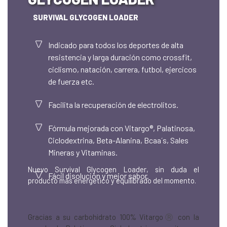
SURVIVAL GLYCOGEN LOADER
Indicado para todos los deportes de alta
resistencia y larga duración como crossfit,
ciclismo, natación, carrera, futbol, ejercicos
de fuerza etc.
Facilita la recuperación de electrolitos.
Fórmula mejorada con Vitargo®, Palatinosa,
Ciclodextrina, Beta-Alanina, Bcaa´s, Sales
Mineras y Vitaminas.
Nuevo Survival Glycogen Loader, sin duda el
Fácil disolución y mejor sabor.
producto más energetico y equilibrado del momento.
Gracias a su carbohidrato 100% Vitargo
Ⓡ
con la