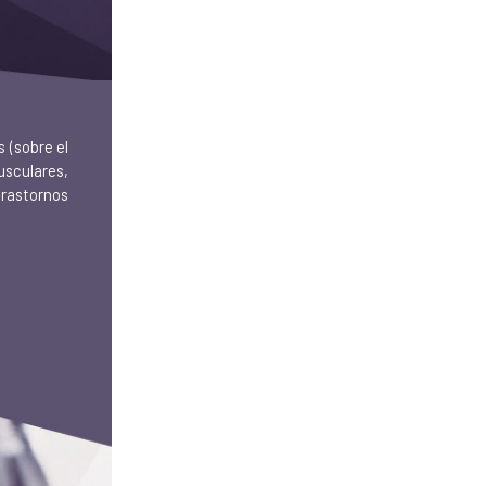
 (sobre el
usculares,
trastornos