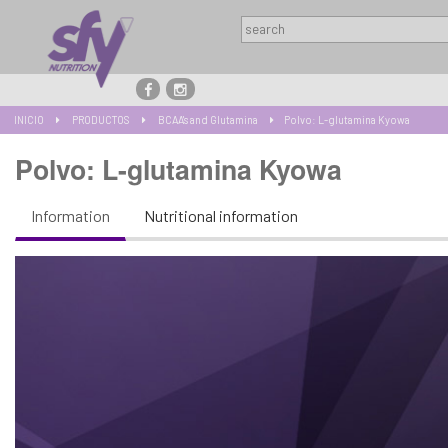
INICIO
PRODUCTOS
BCAA's and Glutamina
Polvo: L-glutamina Kyowa
Polvo: L-glutamina Kyowa
Information
Nutritional information