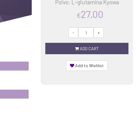
Polvo: L-glutamina Kyowa
27,00
€
-
+
ADD CART
Add to Wishlist