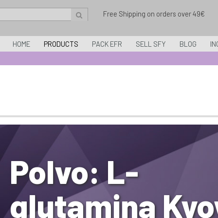
Free Shipping on orders over 49€
HOME
PRODUCTS
PACK EFR
SELL SFY
BLOG
IN
Polvo: L-
glutamina Ky