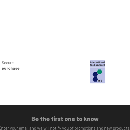
Secure
purchase
Be the first one to know
Enter your email and we will notify you of promotions and new products