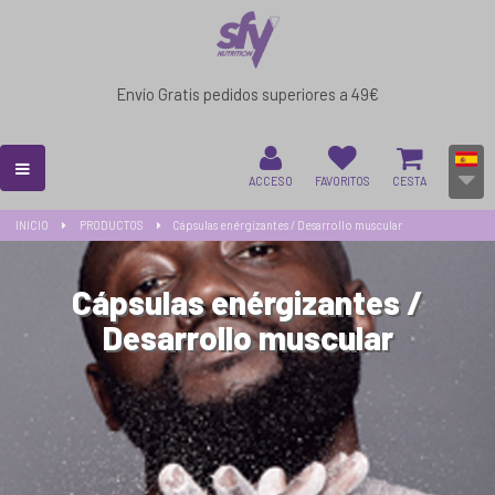
Envío Gratis pedidos superiores a 49€
ACCESO
FAVORITOS
CESTA
INICIO
PRODUCTOS
Cápsulas enérgizantes / Desarrollo muscular
Cápsulas enérgizantes /
Desarrollo muscular