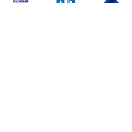
Sé el primero en enterarte
Déjanos tu email y te avisaremos de promociones y
nuevos productos:
Suscribirse
Envíos y transporte
Condiciones de compra
Contacto