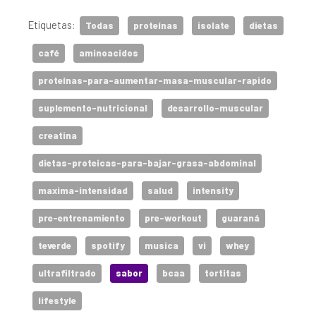
Etiquetas:
Todas
proteínas
isolate
dietas
café
aminoacidos
proteínas-para-aumentar-masa-muscular-rapido
suplemento-nutricional
desarrollo-muscular
creatina
dietas-proteicas-para-bajar-grasa-abdominal
maxima-intensidad
salud
intensity
pre-entrenamiento
pre-workout
guaraná
teverde
spotify
musica
vi
whey
ultrafiltrado
sabor
bcaa
tortitas
lifestyle