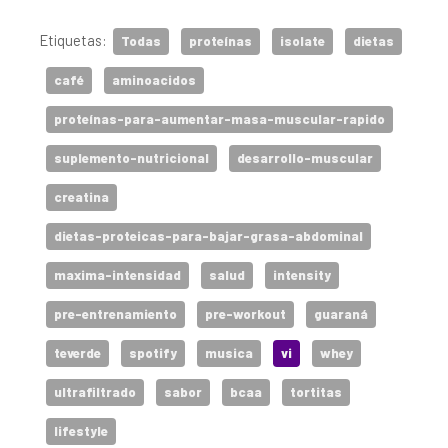
Etiquetas:
Todas
proteínas
isolate
dietas
café
aminoacidos
proteínas-para-aumentar-masa-muscular-rapido
suplemento-nutricional
desarrollo-muscular
creatina
dietas-proteicas-para-bajar-grasa-abdominal
maxima-intensidad
salud
intensity
pre-entrenamiento
pre-workout
guaraná
teverde
spotify
musica
vi
whey
ultrafiltrado
sabor
bcaa
tortitas
lifestyle