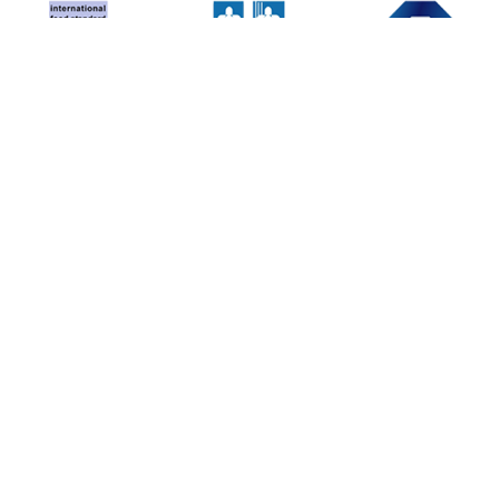
Sé el primero en enterarte
Déjanos tu email y te avisaremos de promociones y
nuevos productos:
Suscribirse
Envíos y transporte
Condiciones de compra
Contacto